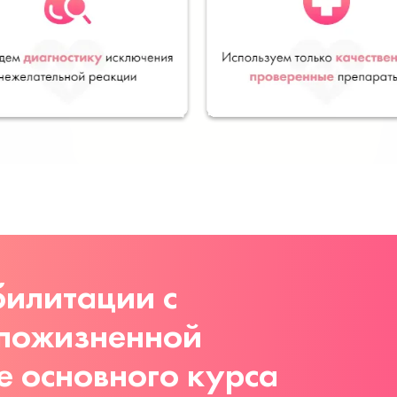
илитации с
 пожизненной
е основного курса