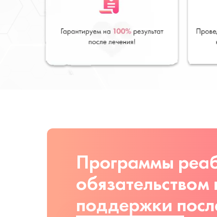
Программы реаб
обязательством
поддержки посл