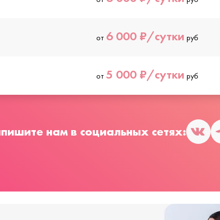
6 000 ₽/сутки
от
руб
5 000 ₽/сутки
от
руб
пишите нам в социальных сетях: