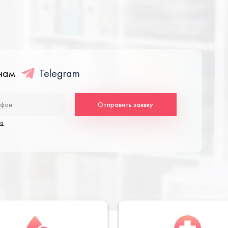
енам
Telegram
Отправить заявку
та