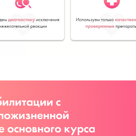
илитации с
 пожизненной
е основного курса