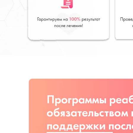
Программы реаб
обязательством
поддержки посл