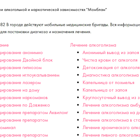
ри алкогольной и наркотической зависимостях "Монблан"
ание
Лечение алкоголизма
дирование анонимно
Анонимный вывод из запоя
дирование Двойной блок
Чистка крови от алкоголя
ирование гипнозом
Детоксикация от алкоголя
дирование иглоукалыванием
Диагностика алкоголизма
дирование лазером
Капельница от похмелья
дирование на дому
Капельница от запоя
дирование наркоманов
Круглосуточный вывод из 
дирование по Довженко
Лечение алкоголизма амб
ирование препаратом Аквилонг
Лечение алкоголизма на д
дирование препаратом
Лечение алкоголизма в ст
гоминал
Лечение хронического алк
дирование препаратом
Лечение пивного алкоголи