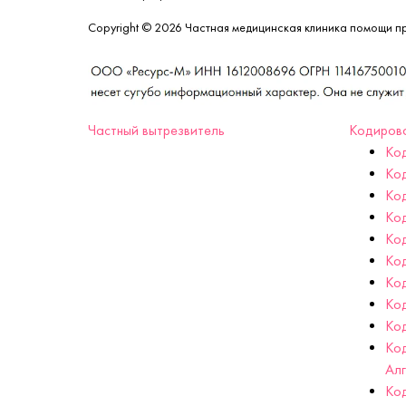
Copyright © 2026 Частная медицинская клиника помощи п
Частный вытрезвитель
Кодиров
Ко
Ко
Код
Ко
Ко
Ко
Ко
Ко
Код
Ко
Ал
Ко