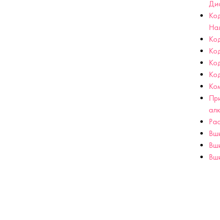
Ди
Ко
На
Код
Ко
Ко
Ко
Ко
При
ал
Рас
Вш
Вш
Вши