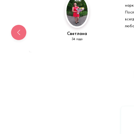
нарк
Посл
всег
любо
Светлана
34 года