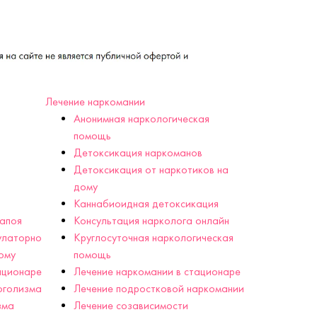
Лечение наркомании
Анонимная наркологическая
помощь
Детоксикация наркоманов
Детоксикация от наркотиков на
дому
Каннабиоидная детоксикация
запоя
Консультация нарколога онлайн
улаторно
Круглосуточная наркологическая
ому
помощь
ационаре
Лечение наркомании в стационаре
оголизма
Лечение подростковой наркомании
зма
Лечение созависимости