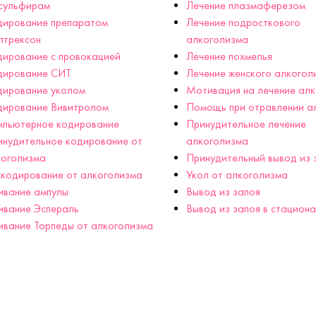
сульфирам
Лечение плазмаферезом
дирование препаратом
Лечение подросткового
лтрексон
алкоголизма
ирование с провокацией
Лечение похмелья
дирование СИТ
Лечение женского алкогол
дирование уколом
Мотивация на лечение ал
дирование Вивитролом
Помощь при отравлении а
мпьютерное кодирование
Принудительное лечение
нудительное кодирование от
алкоголизма
коголизма
Принудительный вывод из 
кодирование от алкоголизма
Укол от алкоголизма
ивание ампулы
Вывод из запоя
ивание Эспераль
Вывод из запоя в стацион
вание Торпеды от алкоголизма