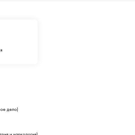
я
ое дело)
рия и наркология)