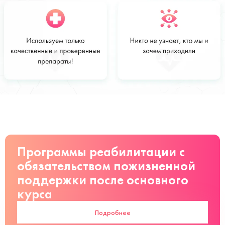
Стоимость
Заказать
от 6 000 ₽/
сутки руб
Программы реабилитации с
обязательством пожизненной
поддержки после основного
курса
Подробнее