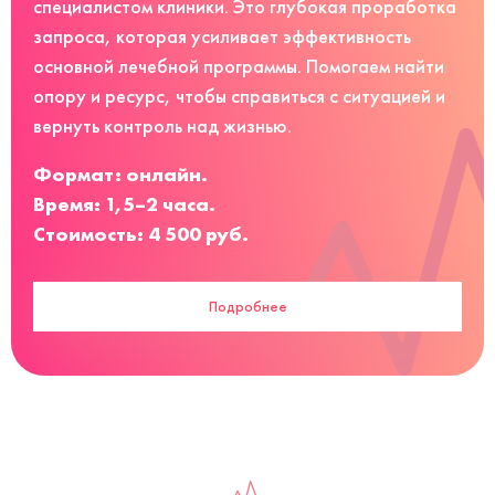
специалистом клиники. Это глубокая проработка
запроса, которая усиливает эффективность
основной лечебной программы. Помогаем найти
опору и ресурс, чтобы справиться с ситуацией и
вернуть контроль над жизнью.
Формат: онлайн.
Время: 1,5–2 часа.
Стоимость: 4 500 руб.
Подробнее