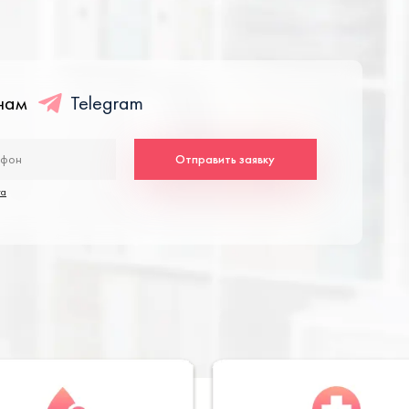
енам
Telegram
Отправить заявку
та