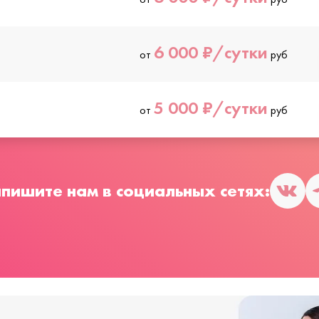
6 000 ₽/сутки
от
руб
5 000 ₽/сутки
от
руб
пишите нам в социальных сетях: