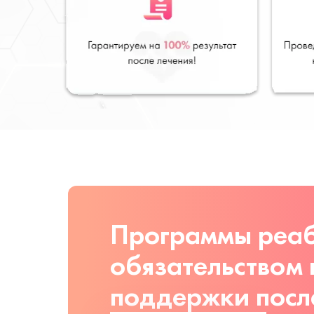
Программы реаб
обязательством
поддержки посл