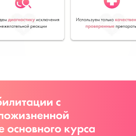
илитации с
 пожизненной
е основного курса