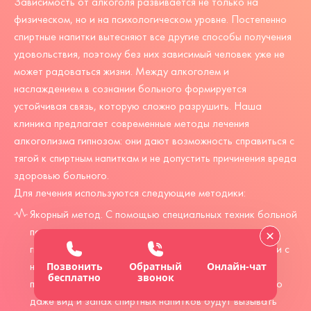
Зависимость от алкоголя развивается не только на
физическом, но и на психологическом уровне. Постепенно
спиртные напитки вытесняют все другие способы получения
удовольствия, поэтому без них зависимый человек уже не
может радоваться жизни. Между алкоголем и
наслаждением в сознании больного формируется
устойчивая связь, которую сложно разрушить. Наша
клиника предлагает современные методы лечения
алкоголизма гипнозом: они дают возможность справиться с
тягой к спиртным напиткам и не допустить причинения вреда
здоровью больного.
Для лечения используются следующие методики:
Якорный метод. С помощью специальных техник больной
погружается в состояние транса, после чего
гипнотерапевт связывает алкоголь в его подсознании с
Позвонить
Обратный
Онлайн-чат
неприятными переживаниями. После пробуждения
бесплатно
звонок
пациент не помнит о том, что было на сеансе, однако
даже вид и запах спиртных напитков будут вызывать