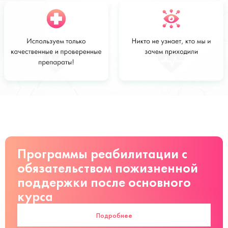
Стоимость
Заказать
от 5500 руб
Программы реабилитации с
обязательством пожизненной
поддержки после основного
курса
Подробнее