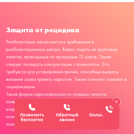
Защита от рецидива
Реабилитация заключается в пребывание в
реабилитационном центре. Важно ходить на групповые
занятия, проводимые по программе 12 шагов. Также
следует посещать консультации с психологом. Это
требуется для установления причин, способных вызвать
желание снова принять наркотик. Также психолог поможет в
социализации.
Такая форма наркозависимости успешно лечится,
появившиеся изменения обратимые. Главное, следует
вовремя обратиться за помощью. Также нужно пройти
Позвонить
Обратный
Онлайн-чат
полный курс лечения, восстановив физиологическое и
бесплатно
звонок
психологическое здоровье.