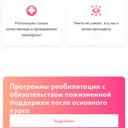
Стоимость
Заказать
от 28 000
руб
Программы реабилитации с
обязательством пожизненной
поддержки после основного
курса
Подробнее