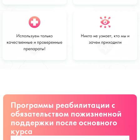
Стоимость
Заказать
от 2500 руб
Программы реабилитации с
обязательством пожизненной
поддержки после основного
курса