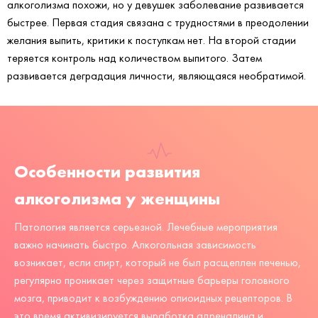
алкоголизма похожи, но у девушек заболевание развивается
быстрее. Первая стадия связана с трудностями в преодолении
желания выпить, критики к поступкам нет. На второй стадии
теряется контроль над количеством выпитого. Затем
развивается деградация личности, являющаяся необратимой.
Особенности развития
алкоголизма у женщины
Патология является серьезной. Лечебные мероприятия
важно начинать быстро. Алкогольная зависимость
возникает, если спирт, который не был расщеплен печенью,
регулярно проникает через защитные барьеры головного
мозга, приводит к возбуждению опиоидных рецепторов. В
это время активизируется выработка адреналина и