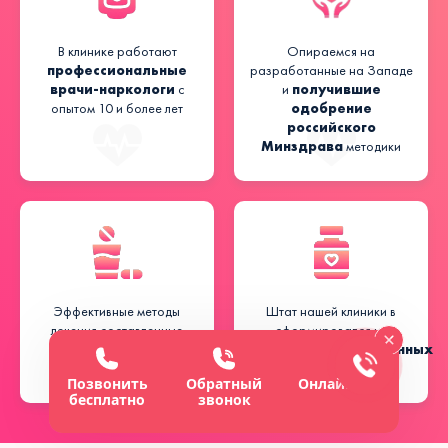
В клинике работают
Опираемся на
профессиональные
разработанные на Западе
врачи-наркологи
получившие
с
и
одобрение
опытом 10 и более лет
российского
Минздрава
методики
Эффективные методы
Штат нашей клиники в
лечения составленные
сформировался из
индивидуально
высококвалифицированных
для
специалистов
каждого пациента
Позвонить
Обратный
Онлайн-чат
бесплатно
звонок