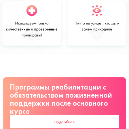
Стоимость
Заказать
от 3000 руб
Программы реабилитации с
обязательством пожизненной
поддержки после основного
курса
Подробнее