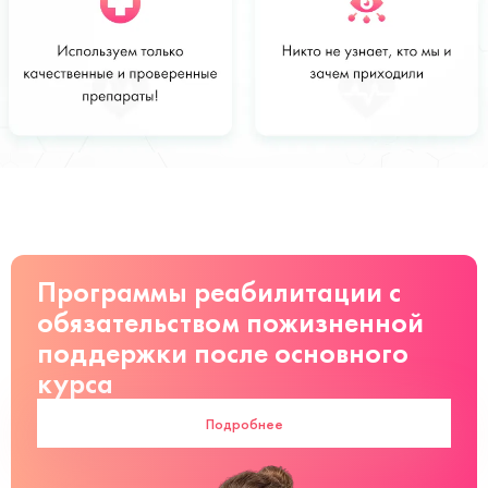
Стоимость
Заказать
от 1500 руб
Программы реабилитации с
обязательством пожизненной
поддержки после основного
курса
Подробнее