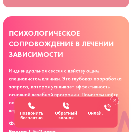
ПСИХОЛОГИЧЕСКОЕ
СОПРОВОЖДЕНИЕ В ЛЕЧЕНИИ
ЗАВИСИМОСТИ
Индивидуальная сессия с действующим
специалистом клиники. Это глубокая проработка
запроса, которая усиливает эффективность
основной лечебной программы. Помогаем найти
опору и ресурс, чтобы справиться с ситуацией и
вернуть контроль над жизнью.
Позвонить
Обратный
Онлайн-чат
бесплатно
звонок
Формат: онлайн.
Время: 1,5–2 часа.